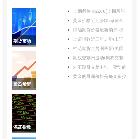
上期所黄金2206(上期所的
黄金进入交割月应该取整)
黄金价格近期会跌吗(黄金
近期会降价吗)
棕油期货价格最新消息(棕
榈油期货最新行情分析)
上证指数近三年走势(上证
期货市场
指数近30年走势图)
棉花期货走势图最新(美国
的主体包
棉花期货走势图)
期权交割日波动(期权交割
日波动大原因)
括哪些(期
外汇期货交易中唯一变动的
是期货的价格(外汇期货交
货市场的
黄金的最新价格是每克多少
易中唯一变动的是期货的价
元(黄金最新价格今天多少
聚乙烯醇
格吗)
构成要素)
一克)
期货价格
(pva聚乙
烯醇期货)
深证指数
历年情况