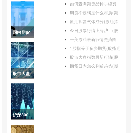
如何查询期货品种手续费
(期货各个品种手续费怎么
期货不锈钢是什么材质(期
查询)
货不锈钢是304吗)
原油挥发气体成分(原油挥
发是什么气体)
今日股票行情上海沪工(股
国内期货
市行情上海沪工)
一美原油最新行情走势图
有哪些品
(wti原油实时行情走势图)
1股指等于多少期货(股指期
货相当多少杠杆)
种(国内期
股市大盘指数最新行情(股
市大盘实时指数)
货特殊品
期货日内怎么判断趋势(期
货日内交易什么进场最好)
股市大盘
种有哪些)
深证指数
(股市大盘
恒生指数)
沪深300
指数5年走