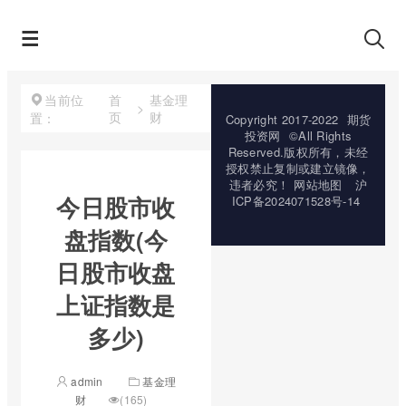
首
基金理
当前位
>
页
财
置：
Copyright 2017-2022
期货
投资网
©All Rights
Reserved.版权所有，未经
授权禁止复制或建立镜像，
违者必究！
网站地图
沪
今日股市收
ICP备2024071528号-14
盘指数(今
日股市收盘
上证指数是
多少)
admin
基金理
财
(165)