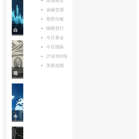
原油期货
价格今日
金融交易
行情(美国
所是什么
原油期货
期货白银
意思(金融
行情分析)
夜间交易
交易所作
铜期货行
白
时间(白银
用是什么)
情实时行
期货最新
今日黄金
情潍坊峡
银
行情分析)
石油走势
山水库(铜
今日国际
分析(今日
期货行情
原油价格
期
黄金石油
沪深300指
实时行情)
走势图最
价格走势
数点数(沪
新消息图
货
美股指期
图)
深指数300
(今日国际
货下挫
现
点数)
原油价格
价
hvhy(美股
走势图表)
股指期货
在
格
短线下挫)
股
分
市
析
今
大
(白
日
盘
银