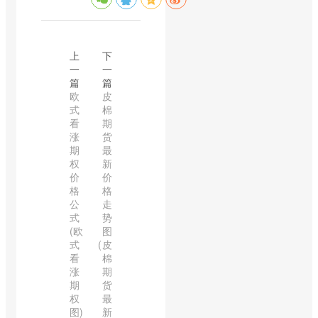
上
下
一
一
篇
篇
欧
皮
式
棉
看
期
涨
货
期
最
权
新
价
价
格
格
公
走
式
势
(欧
图
式
(皮
看
棉
涨
期
期
货
权
最
图)
新