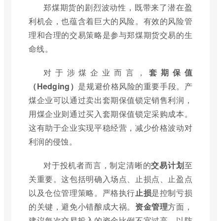
郑煤期货的剧烈波动性，既带来了潜在盈
利机会，也蕴含着巨大的风险。有效的风险管
理和合理的交易策略是参与郑煤期货交易的生
命线。
对于涉煤企业而言，
套期保值
（Hedging）
是规避价格风险的重要手段。产
煤企业可以通过卖出套期保值锁定销售利润，
用煤企业则通过买入套期保值锁定采购成本。
这有助于企业实现平稳经营，减少价格波动对
利润的侵蚀。
对于投机者而言，制定清晰的
交易计划
至
关重要。这包括明确入场点、止损点、止盈点
以及仓位管理策略。严格执行
止损
是控制亏损
的关键，避免小错酿成大祸。
资金管理
方面，
建议每次交易投入的资金比例不宜过高，以防