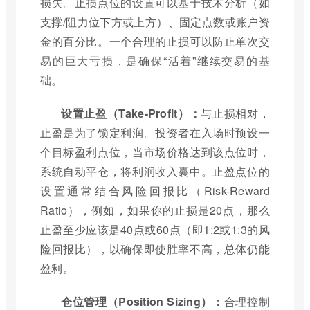
损失。止损点位的设置可以基于技术分析（如
支撑/阻力位下方或上方）、固定点数或账户资
金的百分比。一个合理的止损可以防止单次交
易的巨大亏损，是确保“活着”继续交易的基
础。
设置止盈（Take-Profit）：
与止损相对，
止盈是为了锁定利润。投资者在入场时预设一
个目标盈利点位，当市场价格达到该点位时，
系统自动平仓，将利润收入囊中。止盈点位的
设置通常结合风险回报比（Risk-Reward
Ratio），例如，如果你的止损是20点，那么
止盈至少应该是40点或60点（即1:2或1:3的风
险回报比），以确保即使胜率不高，总体仍能
盈利。
仓位管理（Position Sizing）：
合理控制