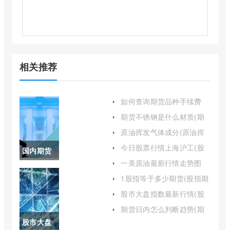
相关推荐
如何查询期货品种手续费
(期货各个品种手续费怎么
期货不锈钢是什么材质(期
查询)
货不锈钢是304吗)
原油挥发气体成分(原油挥
发是什么气体)
今日股票行情上海沪工(股
国内期货
市行情上海沪工)
一美原油最新行情走势图
有哪些品
(wti原油实时行情走势图)
1股指等于多少期货(股指期
货相当多少杠杆)
种(国内期
股市大盘指数最新行情(股
市大盘实时指数)
货特殊品
期货日内怎么判断趋势(期
货日内交易什么进场最好)
股市大盘
种有哪些)