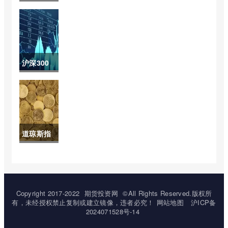
深证指数
(股市大盘
恒生指数)
沪深300
指数5年走
势图(沪深
300指数
道琼斯指
近20年走
数有哪些
势图)
(道琼斯指
数有哪些
Copyright 2017-2022
期货投资网
©All Rights Reserved.版权所
有，未经授权禁止复制或建立镜像，违者必究！
网站地图
沪ICP备
板块)
2024071528号-14