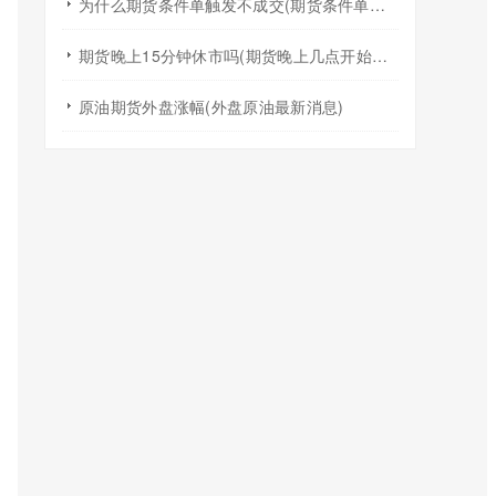
为什么期货条件单触发不成交(期货条件单一定能一成交吗)
期货晚上15分钟休市吗(期货晚上几点开始几点结束)
原油期货外盘涨幅(外盘原油最新消息)