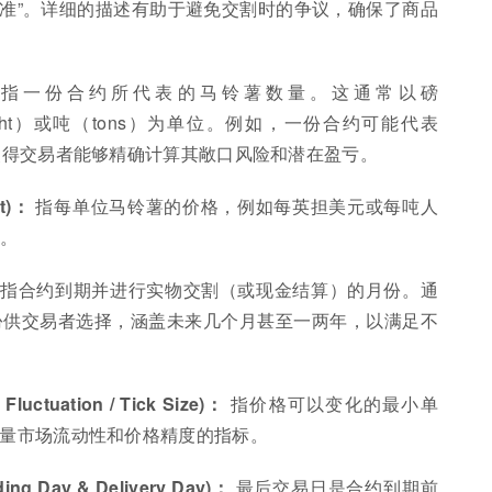
标准”。详细的描述有助于避免交割时的争议，确保了商品
：
指一份合约所代表的马铃薯数量。这通常以磅
weight）或吨（tons）为单位。例如，一份合约可能代表
位使得交易者能够精确计算其敞口风险和潜在盈亏。
it)：
指每单位马铃薯的价格，例如每英担美元或每吨人
。
指合约到期并进行实物交割（或现金结算）的月份。通
份供交易者选择，涵盖未来几个月甚至一两年，以满足不
uctuation / Tick Size)：
指价格可以变化的最小单
衡量市场流动性和价格精度的指标。
 Day & Delivery Day)：
最后交易日是合约到期前