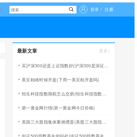
登录
/
注册
最新文章
更多>
买沪深300还是上证指数好(沪深300是深证指数吗)
美豆粕啥时候开盘(下周一美豆粕开盘吗)
恒生科技指数期权怎么交易(恒生科技指数权重)
第一黄金网行情(第一黄金网今日价格)
美国三大股指集体重挫掼蛋(美股三大股指全线重挫)
中证500指数基金的好处(中证500指数基金有哪些)