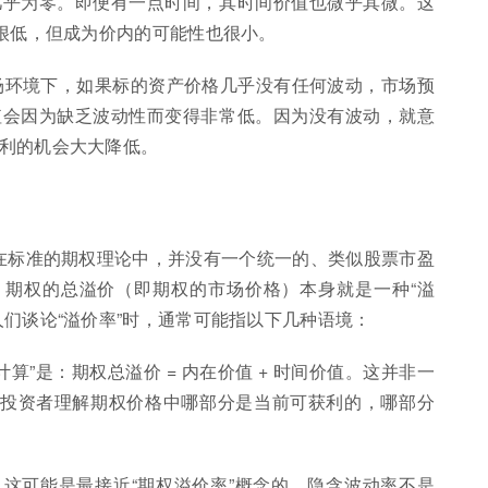
几乎为零。即便有一点时间，其时间价值也微乎其微。这
格很低，但成为价内的可能性也很小。
市场环境下，如果标的资产价格几乎没有任何波动，市场预
值会因为缺乏波动性而变得非常低。因为没有波动，就意
利的机会大大降低。
，在标准的期权理论中，并没有一个统一的、类似股票市盈
，期权的总溢价（即期权的市场价格）本身就是一种“溢
们谈论“溢价率”时，通常可能指以下几种语境：
计算”是：期权总溢价 = 内在价值 + 时间价值。这并非一
助投资者理解期权价格中哪部分是当前可获利的，哪部分
lity, IV)： 这可能是最接近“期权溢价率”概念的。隐含波动率不是