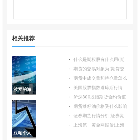
相关推荐
什么是期权股有什么用(期
权股是什么意思举例)
期货的交易对象为(期货交
易的主要对象)
期货中成交量和持仓量怎么
分析(期货成交量和持仓量
美国股票指数道琼斯行情
波罗的海
价格三者的关系)
(美股道琼斯指数期货实时
沪深300股指期货合约价值
走势)
bdi实时指
怎么算(沪深300股指期货合
期货菜籽油价格受什么影响
约)
(菜籽期货对菜油的影响)
数查询(波
证券期货行情分析(证券期
货基本知识)
罗的海指
上海第一黄金网报价(上海
第一黄金网)
豆粕个人
数实时行