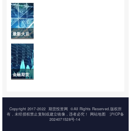
持仓最大
情)
(豆粕持仓
最新消息)
最新大豆
期货价格
(大豆期货
市场价格)
金融期货
交易是指
(金融期货
交易的概
Copyright 2017-2022
期货投资网
©All Rights Reserved.版权所
有，未经授权禁止复制或建立镜像，违者必究！
网站地图
沪ICP备
念与特征)
2024071528号-14