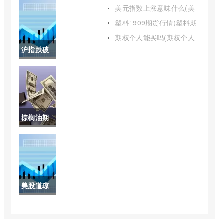
历年情况
交易的基本流程有哪些)
美元指数上涨意味什么(美
元指数上涨是美元上涨吗)
(今日股市
塑料1909期货行情(塑料期
货实时行情)
深证指数)
期权个人能买吗(期权个人
投资门槛)
沪指跌破
3000点后
抄底还是
止损(沪指
棕榈油期
跌破3000
货行情走
点后抄底
势分析(棕
还是止损
榈油期货
6)
美股道琼
实时行情
斯指数
最新)