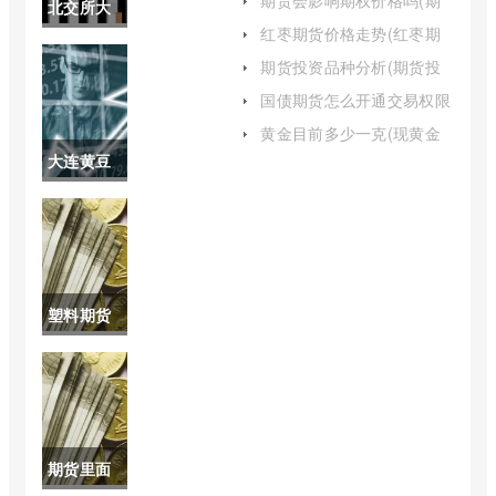
期货会影响期权价格吗(期
北交所大
权和期货有什么区别)
红枣期货价格走势(红枣期
盘指数叫
货最新行情)
期货投资品种分析(期货投
资品种选择)
什么(北交
国债期货怎么开通交易权限
(国债期货交易规则及交割
所大盘指
黄金目前多少一克(现黄金
流程)
多少一克)
大连黄豆
数在哪里
一号期货
看)
(大连豆油
期货实时
塑料期货
行情)
的涨跌规
律(塑料期
货涨跌幅
期货里面
度)