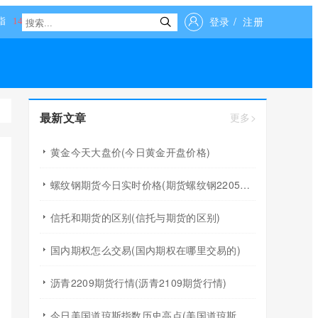
登录
/
注册
最新文章
更多>
黄金今天大盘价(今日黄金开盘价格)
螺纹钢期货今日实时价格(期货螺纹钢2205走势)
信托和期货的区别(信托与期货的区别)
国内期权怎么交易(国内期权在哪里交易的)
沥青2209期货行情(沥青2109期货行情)
今日美国道琼斯指数历史高点(美国道琼斯指数收盘价)