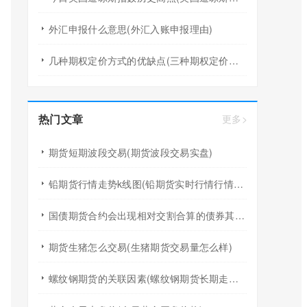
外汇申报什么意思(外汇入账申报理由)
几种期权定价方式的优缺点(三种期权定价公式)
热门文章
更多>
期货短期波段交易(期货波段交易实盘)
铅期货行情走势k线图(铅期货实时行情行情查询)
国债期货合约会出现相对交割合算的债券其原因是(国债期货交割只能一种券吗)
期货生猪怎么交易(生猪期货交易量怎么样)
螺纹钢期货的关联因素(螺纹钢期货长期走势预测)