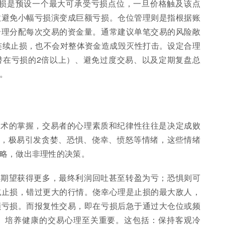
。止损是预设一个最大可承受亏损点位，一旦价格触及该点
效避免小幅亏损演变成巨额亏损。仓位管理则是指根据账
合理分配每次交易的资金量。通常建议单笔交易的风险敞
使连续止损，也不会对整体资金造成毁灭性打击。设定合理
潜在亏损的2倍以上）、避免过度交易、以及定期复盘总
。
技术的掌握，交易者的心理素质和纪律性往往是决定成败
替，极易引发贪婪、恐惧、侥幸、愤怒等情绪，这些情绪
略，做出非理性的决策。
，期望获得更多，最终利润回吐甚至转盈为亏；恐惧则可
或止损，错过更大的行情。侥幸心理是止损的最大敌人，
额亏损。而报复性交易，即在亏损后急于通过大仓位或频
。培养健康的交易心理至关重要。这包括：保持客观冷