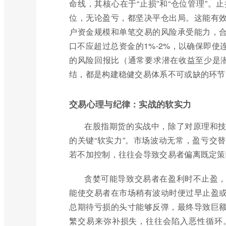
命线，其核心在于“止损”和“仓位管理”
位，无论盈亏，都坚决平仓出局。这能有
户资金规模和单笔交易的风险承受能力，
口不应超过总资金的1%-2%，以确保即
的风险回报比（通常要求潜在收益至少是
结，都是构建稳健交易体系不可或缺的环节
交易心理与纪律：实战的软实力
在股指期货的实战中，除了对原理和
的关键“软实力”。市场波动无常，盈亏交
若不加控制，往往会导致交易者偏离既定策
贪婪可能导致交易者在盈利时不止盈
能使交易者在市场稍有波动时便过早止盈
总期待亏损的头寸能够反弹，最终导致巨
繁交易来弥补损失，往往会陷入恶性循环