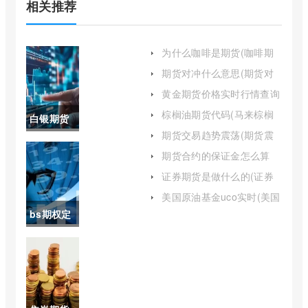
相关推荐
为什么咖啡是期货(咖啡期
货到底在哪里)
期货对冲什么意思(期货对
冲会面临哪些风险)
黄金期货价格实时行情查询
(黄金期货价格走势实时行
棕榈油期货代码(马来棕榈
白银期货
情)
油期货)
期货交易趋势震荡(期货震
交易时间
荡策略模型)
期货合约的保证金怎么算
(期货保证金为合约金额的
有周末吗
证券期货是做什么的(证券
5)
期货有哪些产品)
(白银期货
美国原油基金uco实时(美国
原油期货实时指数)
bs期权定
周六日交
价公式的
易吗)
产生(bs期
权定价模