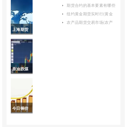
金价格查
油期权合约价格走势)
期货合约的基本要素有哪些
(期货合约的基本内容)
询(纸黄金
纽约黄金期货实时行(黄金
伦敦实时行情)
的最新价
农产品期货交易市场(农产
品期货交易市场分析)
上海期货
格)
铜交易所
实时行情
(今天上海
原油跌煤
期货铜价
炭也跌吗
格)
(原油跌燃
料油会跌
今日铜价
吗)
沪铜期货