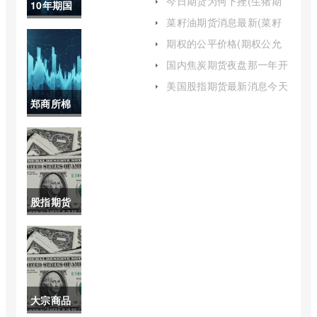
今日期货为何下挫(生猪期
10年期国
货为何突然大幅下挫)
菜籽油期货消息最新(菜籽
债期货合
油期货消息最新报道)
期权的公平价格(期权公允
价格是什么)
约交易代
国内焦炭期货夜盘那一年开
始(焦炭期货交易时间)
码(我国10
美国股指期货最新消息今天
(美国期货股市最新消息)
郑商所棉
期国债期
花期货实
货合约代
时价格(郑
码为f)
商所棉花
股指期货
期货合约)
为啥没有
消息(股指
期货还会
大宗商品
放开吗)