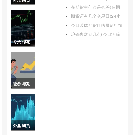
市指数行情走势)
在期货中什么是仓差(在期
交易中唯
货中什么是仓差交易)
期货还有几个交易日(24小
时交易日期货)
一变动的
今日玻璃期货价格最新行情
(今日玻璃期货价格走势图)
是期货的
沪锌夜盘到几点(今日沪锌
开盘价格)
今天棉花
价格(外汇
期货行情
期货交易
走势图最
中唯一变
新(2008
动的是期
证券与期
年棉花期
货的价格
货的认识
货行情回
吗)
(证券与期
顾)
货行业认
外盘期货
识)