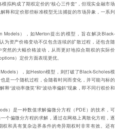
蒙特卡洛模拟构成了期权定价的“核心三件套”，但现实金融市场
地解释和定价那些标准模型无法捕捉的市场异象，一系列
n Models），如Merton提出的模型，旨在解决Black-
。它认为资产价格变动不仅包含连续的扩散过程，还包含随
场中突然的大幅价格波动，从而更好地拟合期权的实际价
y options）定价方面表现更优。
ty Models），如Heston模型，则打破了Black-Scholes模
身也是一个随机过程，会随着时间而变化，并可能与标的
释“波动率微笑”和“波动率偏斜”现象，即不同行权价和
ce Methods）是一种数值求解偏微分方程（PDE）的技术，可
为一个偏微分方程的求解，通过在网格上离散化方程，逐
期权和具有复杂边界条件的奇异期权时非常有效。还有