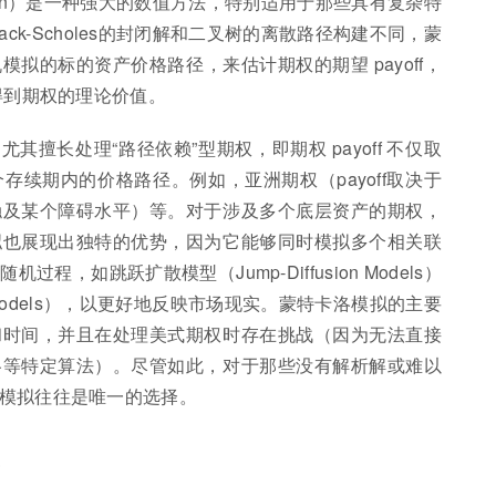
mulation）是一种强大的数值方法，特别适用于那些具有复杂特
ck-Scholes的封闭解和二叉树的离散路径构建不同，蒙
拟的标的资产价格路径，来估计期权的期望 payoff，
而得到期权的理论价值。
擅长处理“路径依赖”型期权，即期权 payoff 不仅取
续期内的价格路径。例如，亚洲期权（payoff取决于
触及某个障碍水平）等。对于涉及多个底层资产的期权，
拟也展现出独特的优势，因为它能够同时模拟多个相关联
，如跳跃扩散模型（Jump-Diffusion Models）
ility Models），以更好地反映市场现实。蒙特卡洛模拟的主要
和时间，并且在处理美式期权时存在挑战（因为无法直接
洛等特定算法）。尽管如此，对于那些没有解析解或难以
模拟往往是唯一的选择。
具