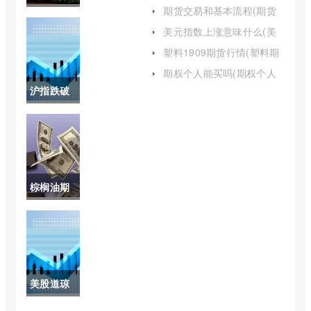
息(2505豆粕期货价格今天)
期货交易和基本流程(期货
历年情况
交易的基本流程有哪些)
美元指数上涨意味什么(美
元指数上涨是美元上涨吗)
(今日股市
塑料1909期货行情(塑料期
货实时行情)
深证指数)
期权个人能买吗(期权个人
投资门槛)
沪指跌破
3000点后
抄底还是
止损(沪指
棕榈油期
跌破3000
货行情走
点后抄底
势分析(棕
还是止损
榈油期货
6)
美股道琼
实时行情
斯指数