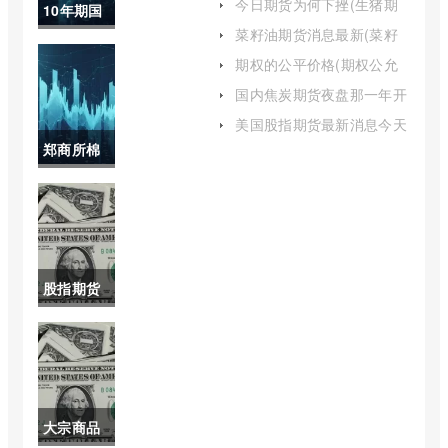
今日期货为何下挫(生猪期
10年期国
货为何突然大幅下挫)
菜籽油期货消息最新(菜籽
债期货合
油期货消息最新报道)
期权的公平价格(期权公允
价格是什么)
约交易代
国内焦炭期货夜盘那一年开
始(焦炭期货交易时间)
码(我国10
美国股指期货最新消息今天
(美国期货股市最新消息)
郑商所棉
期国债期
花期货实
货合约代
时价格(郑
码为f)
商所棉花
股指期货
期货合约)
为啥没有
消息(股指
期货还会
大宗商品
放开吗)