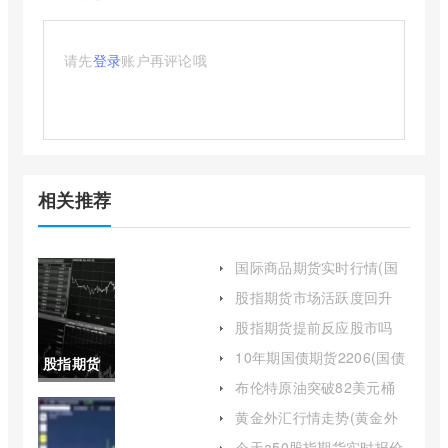
请先
登录
账户再评论哦
相关推荐
国际商品期货实时行情(国
际商品期货实时行情网)
股指期货市场活跃度回升
(股指期货市场活跃度回升
股指期货提前反应股市吗
说明什么)
(股指期货可以提前交割吗)
10年期国债期货2206(国债
股指期货
期货一般几年到期)
布伦特原油突破82美元桶
持仓变化
(布伦特原油突破85美元桶)
黄金外汇行情走势(黄金外
汇走势图k线图)
(股指期货
今天a50股指期货实时报价