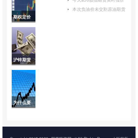
(今天a50股指期货实时报价
的持仓量
本次负油价未交割原油期货
表)
有多少(原油期货负油价交
期权定价
指标作用)
易量)
模型图(期
权定价模
型适用范
沪锌期货
围)
最新点评
(沪锌期货
锌价格最
为什么要
新行情)
搞原油期
货(为什么
国内原油