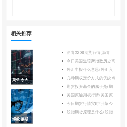
相关推荐
沥青2209期货行情(沥青
2109期货行情)
今日美国道琼斯指数历史高
点(美国道琼斯指数收盘价)
外汇申报什么意思(外汇入
账申报理由)
几种期权定价方式的优缺点
黄金今天
(三种期权定价公式)
期货投资基金的属于是(期
大盘价(今
货投资基金的属于是基金
美国原油期权行情(美国原
吗)
油期货交易)
日黄金开
今日期货行情实时行情(今
日期货市场行情分析)
盘价格)
股指期货原理是什么(股指
期货交易技术实战精髓)
螺纹钢期