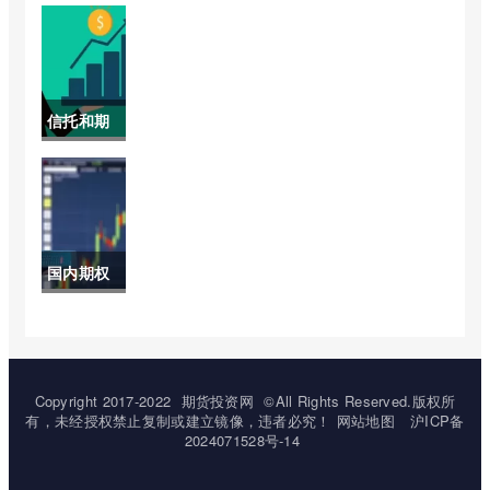
货今日实
时价格(期
货螺纹钢
信托和期
2205走
货的区别
势)
(信托与期
货的区别)
国内期权
怎么交易
(国内期权
在哪里交
Copyright 2017-2022
期货投资网
©All Rights Reserved.版权所
有，未经授权禁止复制或建立镜像，违者必究！
网站地图
沪ICP备
易的)
2024071528号-14