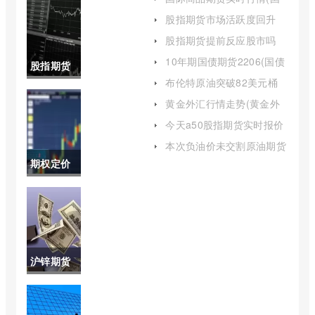
际商品期货实时行情网)
股指期货市场活跃度回升
(股指期货市场活跃度回升
股指期货提前反应股市吗
说明什么)
(股指期货可以提前交割吗)
10年期国债期货2206(国债
股指期货
期货一般几年到期)
布伦特原油突破82美元桶
持仓变化
(布伦特原油突破85美元桶)
黄金外汇行情走势(黄金外
汇走势图k线图)
(股指期货
今天a50股指期货实时报价
(今天a50股指期货实时报价
的持仓量
本次负油价未交割原油期货
表)
有多少(原油期货负油价交
期权定价
指标作用)
易量)
模型图(期
权定价模
型适用范
沪锌期货
围)
最新点评
(沪锌期货