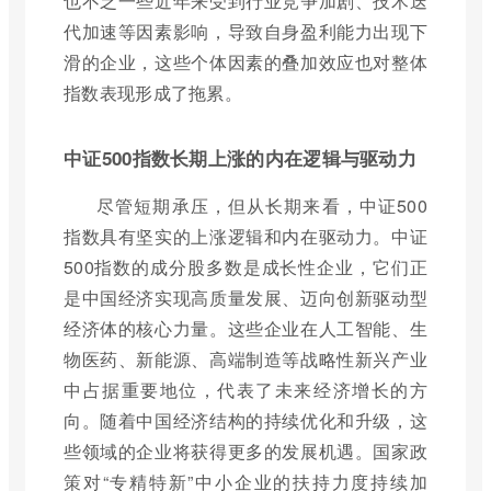
也不乏一些近年来受到行业竞争加剧、技术迭
代加速等因素影响，导致自身盈利能力出现下
滑的企业，这些个体因素的叠加效应也对整体
指数表现形成了拖累。
中证500指数长期上涨的内在逻辑与驱动力
尽管短期承压，但从长期来看，中证500
指数具有坚实的上涨逻辑和内在驱动力。中证
500指数的成分股多数是成长性企业，它们正
是中国经济实现高质量发展、迈向创新驱动型
经济体的核心力量。这些企业在人工智能、生
物医药、新能源、高端制造等战略性新兴产业
中占据重要地位，代表了未来经济增长的方
向。随着中国经济结构的持续优化和升级，这
些领域的企业将获得更多的发展机遇。国家政
策对“专精特新”中小企业的扶持力度持续加