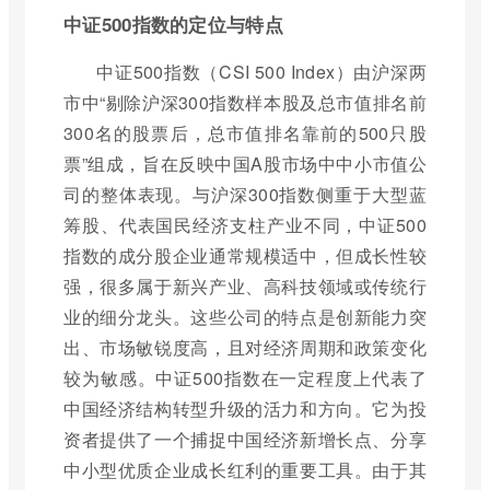
中证500指数的定位与特点
中证500指数（CSI 500 Index）由沪深两
市中“剔除沪深300指数样本股及总市值排名前
300名的股票后，总市值排名靠前的500只股
票”组成，旨在反映中国A股市场中中小市值公
司的整体表现。与沪深300指数侧重于大型蓝
筹股、代表国民经济支柱产业不同，中证500
指数的成分股企业通常规模适中，但成长性较
强，很多属于新兴产业、高科技领域或传统行
业的细分龙头。这些公司的特点是创新能力突
出、市场敏锐度高，且对经济周期和政策变化
较为敏感。中证500指数在一定程度上代表了
中国经济结构转型升级的活力和方向。它为投
资者提供了一个捕捉中国经济新增长点、分享
中小型优质企业成长红利的重要工具。由于其