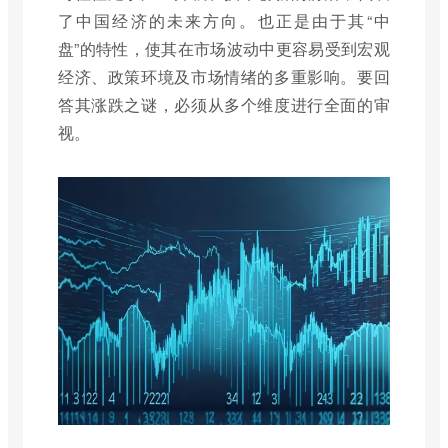
了中国经济的未来方向。也正是由于其“中
盘”的特性，使其在市场波动中更容易受到宏观
经济、政策环境及市场情绪的多重影响。要回
答其涨跌之谜，必须从多个维度进行全面的审
视。