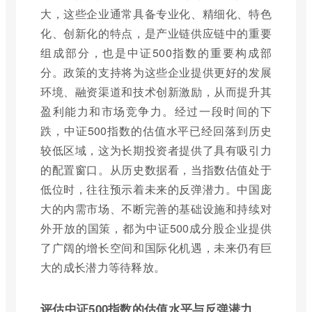
大，这些企业通常具备专业化、精细化、特色
化、创新化的特点，是产业链供应链中的重要
组成部分，也是中证500指数的重要构成部
分。政策的支持将为这些企业提供更好的发展
环境、融资渠道和技术创新激励，从而提升其
盈利能力和市场竞争力。经过一段时间的下
跌，中证500指数的估值水平已经回落到历史
较低区域，这为长期投资者提供了具有吸引力
的配置窗口。从历史数据看，当指数估值处于
低位时，往往预示着未来的反弹潜力。中国庞
大的内需市场、不断完善的基础设施和持续对
外开放的国策，都为中证500成分股企业提供
了广阔的增长空间和国际化机遇，未来仍有巨
大的成长潜力等待释放。
评估中证500指数的估值水平与反弹潜力