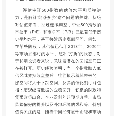
评估中证500指数的估值水平和反弹潜
力，是解答“能涨多少”这个问题的关键。从绝
对估值来看，经过连续调整，中证500指数的
市盈率（P/E）和市净率（P/B）已显著低于历
史平均水平，甚至接近历史底部区间。例如，
在某些阶段，其估值已低于2018年、2020年
等市场底部时的水平。这种“打折”的状态，对
于长期投资者来说，意味着潜在的回报空间正
在被打开。历史经验表明，当一个指数跌入低
估区域并持续盘整后，往往预示着其未来的上
涨空间将大于下跌空间。反弹的催化剂可能包
括：宏观经济数据的企稳回升、积极的财政和
货币政策出台、企业盈利的超预期改善、市场
风险偏好的提升以及外部环境的缓和等。特别
值得关注的是，随着中国经济底部企稳和市场