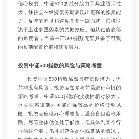
信心恢复，中证500的成分股由于其业绩弹性
大，往往会在经济复苏期表现出更强的修复能
力。反弹的幅度和速度并非一蹴而就，它将取
决于上述多重因素的共振效应。但从估值底部
的角度看，当前中证500指数无疑具备了可观
的长期配置价值和修复潜力。
投资中证500指数的风险与策略考量
投资中证500指数虽然具有长期潜力，但
并非没有风险，投资者在参与前需进行审慎的
策略考量。中证500指数的波动性相对较大，
这意味着短期内可能面临较高的价格波动风
险，投资者应做好心理准备，避免盲目追涨杀
跌。尽管整体估值处于低位，但具体到某个行
业的或个股，仍可能存在高估或低估的情况，