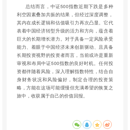
总结而言，中证500指数近期下跌是多种
利空因素叠加共振的结果，但经过深度调整，
其内在成长逻辑和估值吸引力再次凸显。它代
表着中国经济转型升级的活力和方向，蕴含着
巨大的长期增长潜力。对于具备一定风险承受
能力、着眼于中国经济未来创新驱动、且具备
长期投资视野的投资者而言，当前或许是重新
审视和布局中证500指数的良好时机。任何投
资都伴随着风险，深入理解指数特性，结合自
身财务状况和风险偏好，制定合理的投资策
略，方能在这场可能缓慢但充满希望的恢复之
旅中，收获属于自己的价值回报。