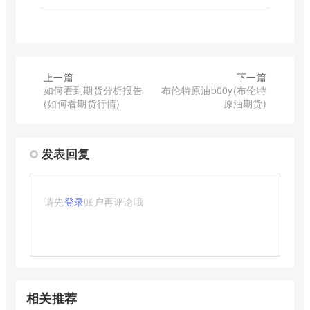
上一篇
下一篇
如何看到期货分析报告
布伦特原油b00y(布伦特
(如何看期货行情)
原油期货)
发表回复
请先
登录
账户再评论哦
相关推荐