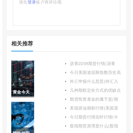
请先
登录
账户再评论哦
相关推荐
沥青2209期货行情(沥青
2109期货行情)
今日美国道琼斯指数历史高
点(美国道琼斯指数收盘价)
外汇申报什么意思(外汇入
账申报理由)
几种期权定价方式的优缺点
黄金今天
(三种期权定价公式)
期货投资基金的属于是(期
大盘价(今
货投资基金的属于是基金
美国原油期权行情(美国原
吗)
油期货交易)
日黄金开
今日期货行情实时行情(今
日期货市场行情分析)
盘价格)
股指期货原理是什么(股指
期货交易技术实战精髓)
螺纹钢期