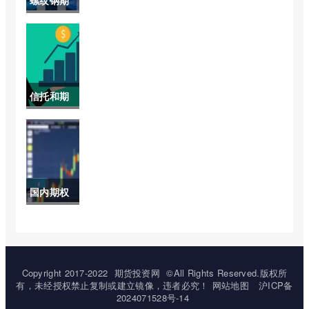
货今日实
时价格(期
货螺纹钢
信托和期
2205走
货的区别
势)
(信托与期
货的区别)
国内期权
怎么交易
(国内期权
在哪里交
Copyright 2017-2022
期货投资网
©All Rights Reserved.版权所
有，未经授权禁止复制或建立镜像，违者必究！
网站地图
沪ICP备
易的)
2024071528号-14