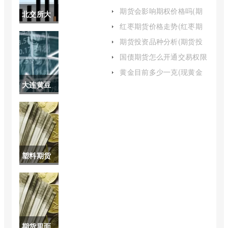
佳买卖公式是什么)
期货会影响期权价格吗(期
北交所大
权和期货有什么区别)
红枣期货价格走势(红枣期
盘指数叫
货最新行情)
期货投资品种分析(期货投
资品种选择)
什么(北交
国债期货怎么开通交易权限
(国债期货交易规则及交割
所大盘指
黄金目前多少一克(现黄金
流程)
多少一克)
大连黄豆
数在哪里
一号期货
看)
(大连豆油
期货实时
塑料期货
行情)
的涨跌规
律(塑料期
货涨跌幅
期货里面