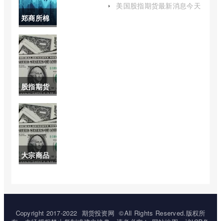
码(我国10
美国股指期货最新消息今天
(美国期货股市最新消息)
郑商所棉
期国债期
花期货实
货合约代
时价格(郑
码为f)
商所棉花
股指期货
期货合约)
为啥没有
消息(股指
期货还会
大宗商品
放开吗)
期货网(大
宗商品期
货实时行
Copyright 2017-2022
期货投资网
©All Rights Reserved.版权所