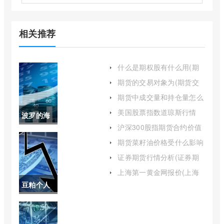
相关推荐
什么是期权股有什么用(期
权股是什么意思举例)
期货的交易对象为(期货交
易的主要对象)
期货中成交量和持仓量怎么
分析(期货成交量和持仓量
美国股票指数道琼斯行情
波罗的海
价格三者的关系)
(美股道琼斯指数期货实时
沪深300股指期货合约价值
走势)
bdi实时指
怎么算(沪深300股指期货合
期货菜籽油价格受什么影响
约)
(菜籽期货对菜油的影响)
数查询(波
证券期货行情分析(证券期
货基本知识)
罗的海指
上海第一黄金网报价(上海
第一黄金网)
豆粕个人
数实时行
持仓最大
情)
(豆粕持仓