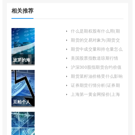
相关推荐
什么是期权股有什么用(期
权股是什么意思举例)
期货的交易对象为(期货交
易的主要对象)
期货中成交量和持仓量怎么
分析(期货成交量和持仓量
美国股票指数道琼斯行情
波罗的海
价格三者的关系)
(美股道琼斯指数期货实时
沪深300股指期货合约价值
走势)
bdi实时指
怎么算(沪深300股指期货合
期货菜籽油价格受什么影响
约)
(菜籽期货对菜油的影响)
数查询(波
证券期货行情分析(证券期
货基本知识)
罗的海指
上海第一黄金网报价(上海
第一黄金网)
豆粕个人
数实时行
持仓最大
情)
(豆粕持仓