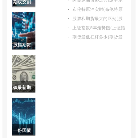
期权交割
实时行情)
阿曼原油今日价)
布伦特原油实时(布伦特原
日波动(期
油实时期货行情)
股票和期货最大的区别(股
票和期货一样吗)
权交割日
上证指数5年走势图(上证指
数五年走势图)
波动大原
期货最低杠杆多少(期货最
低杠杆是多少)
股指期货
因)
的交割日
是哪个日
子(股指期
镍最新期
货交割日
货价格行
和期权交
情(镍期货
割日)
实时行情
一份国债
最新)