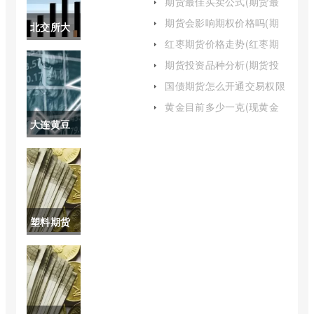
期货最佳买卖公式(期货最
佳买卖公式是什么)
期货会影响期权价格吗(期
北交所大
权和期货有什么区别)
红枣期货价格走势(红枣期
盘指数叫
货最新行情)
期货投资品种分析(期货投
资品种选择)
什么(北交
国债期货怎么开通交易权限
(国债期货交易规则及交割
所大盘指
黄金目前多少一克(现黄金
流程)
多少一克)
大连黄豆
数在哪里
一号期货
看)
(大连豆油
期货实时
塑料期货
行情)
的涨跌规
律(塑料期
货涨跌幅