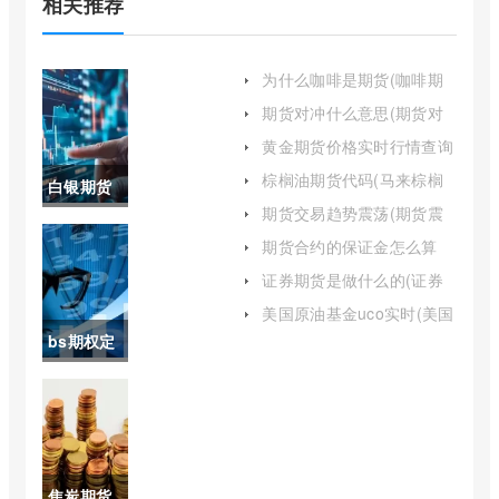
相关推荐
为什么咖啡是期货(咖啡期
货到底在哪里)
期货对冲什么意思(期货对
冲会面临哪些风险)
黄金期货价格实时行情查询
(黄金期货价格走势实时行
棕榈油期货代码(马来棕榈
白银期货
情)
油期货)
期货交易趋势震荡(期货震
交易时间
荡策略模型)
期货合约的保证金怎么算
(期货保证金为合约金额的
有周末吗
证券期货是做什么的(证券
5)
期货有哪些产品)
(白银期货
美国原油基金uco实时(美国
原油期货实时指数)
bs期权定
周六日交
价公式的
易吗)
产生(bs期
权定价模
焦炭期货