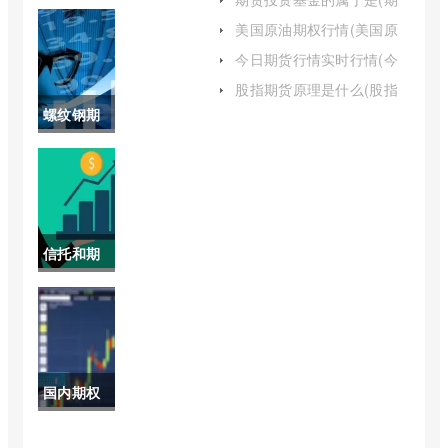
大盘价(今
货投资基金的属于是基金
美国原油期权行情(美国原
吗)
油期货交易)
日黄金开
今日期货行情实时行情(今
日期货市场行情分析)
盘价格)
股指期货原理是什么(股指
期货交易技术实战精髓)
螺纹钢期
货今日实
时价格(期
货螺纹钢
信托和期
2205走
货的区别
势)
(信托与期
货的区别)
国内期权
怎么交易