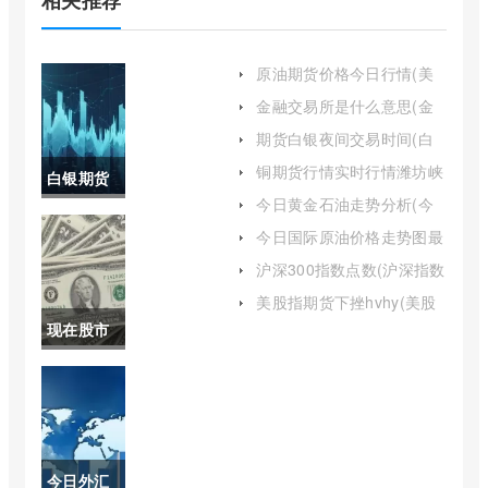
原油期货价格今日行情(美
国原油期货行情分析)
金融交易所是什么意思(金
融交易所作用是什么)
期货白银夜间交易时间(白
银期货最新行情分析)
铜期货行情实时行情潍坊峡
白银期货
山水库(铜期货行情实时行
今日黄金石油走势分析(今
情)
价格分析
日黄金石油价格走势图)
今日国际原油价格走势图最
新消息图(今日国际原油价
(白银期货
沪深300指数点数(沪深指数
格走势图表)
300点数)
股票行情)
美股指期货下挫hvhy(美股
股指期货短线下挫)
现在股市
大盘指数
(股市大盘
指数最新
今日外汇