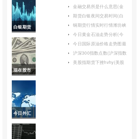
国原油期货行情分析)
金融交易所是什么意思(金
融交易所作用是什么)
期货白银夜间交易时间(白
银期货最新行情分析)
铜期货行情实时行情潍坊峡
白银期货
山水库(铜期货行情实时行
今日黄金石油走势分析(今
情)
价格分析
日黄金石油价格走势图)
今日国际原油价格走势图最
新消息图(今日国际原油价
(白银期货
沪深300指数点数(沪深指数
格走势图表)
300点数)
股票行情)
美股指期货下挫hvhy(美股
股指期货短线下挫)
现在股市
大盘指数
(股市大盘
指数最新
今日外汇
行情)
牌价最新
查(今日外