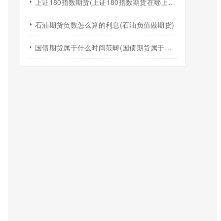
上证180指数期货(上证180指数期货在哪上市的)
石油期货负数怎么算的利息(石油负值做期货)
国债期货属于什么时间范畴(国债期货属于什么时间范畴的)