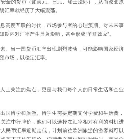
对安全的货币（如美元、日元、瑞士法郎），从而改变原
镑汇率就经历了大幅震荡。
信息高度互联的时代，市场参与者的心理预期、对未来事
短期内对汇率产生显著影响，甚至形成“羊群效应”。
因素。当一国货币汇率出现剧烈波动，可能影响国家经济
预市场，以稳定汇率。
》
业人士关注的焦点，更是与我们每个人的日常生活和企业
于出国留学和旅游。留学生需要定期支付学费和生活费，
过关注中行牌价，他们可以选择在汇率相对有利的时机进
对人民币汇率近期走低，计划前往欧洲旅游的游客就可以
物也离不开外汇牌价。消费者在海外网站购物时，商品价