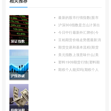
相关推荐
最新的股市行情指数(股市
最新指数行情)
沪深300指数是怎么计算出
来的(沪深300指数公式)
今日中行最新外汇牌价(今
日中行最新外汇牌价表)
豆粕期货价格走势图最新消
深证指数
息(2505豆粕期货价格今天)
期货交易和基本流程(期货
历年情况
交易的基本流程有哪些)
美元指数上涨意味什么(美
元指数上涨是美元上涨吗)
(今日股市
塑料1909期货行情(塑料期
货实时行情)
深证指数)
期权个人能买吗(期权个人
投资门槛)
沪指跌破
3000点后
抄底还是
止损(沪指
棕榈油期