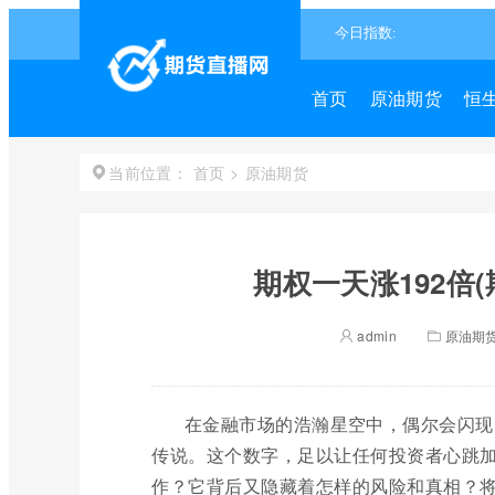
首页
原油期货
恒
首页
>
原油期货
当前位置：
期权一天涨192倍
admin
原油期
在金融市场的浩瀚星空中，偶尔会闪现出
传说。这个数字，足以让任何投资者心跳
作？它背后又隐藏着怎样的风险和真相？