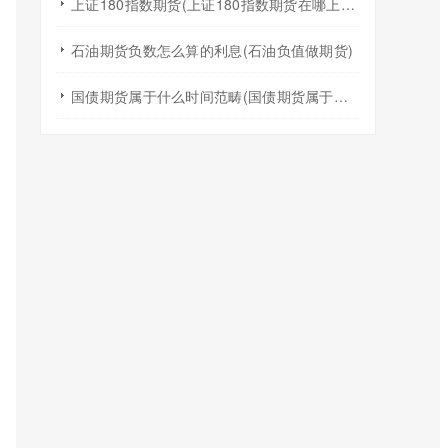
上证180指数期货(上证180指数期货在哪上市的)
石油期货负数怎么算的利息(石油负值做期货)
国债期货属于什么时间范畴(国债期货属于什么时间范畴的)