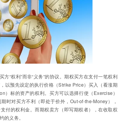
方“权利”而非“义务”的协议。期权买方在支付一笔权利
以预先设定的执行价格（Strike Price）买入（看涨期
Option）标的资产的权利。买方可以选择行使（Exercise）
买方不利（即处于价外，Out-of-the-Money），
于支付的权利金。而期权卖方（即写期权者），在收取权
约的义务。