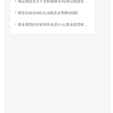
商品期货当月不交割能移仓吗(商品期货交割如何移仓)
期货的攻击k线(石油期货走势图k线图)
黄金期货的好处和坏处是什么(黄金期货收益稳定吗)