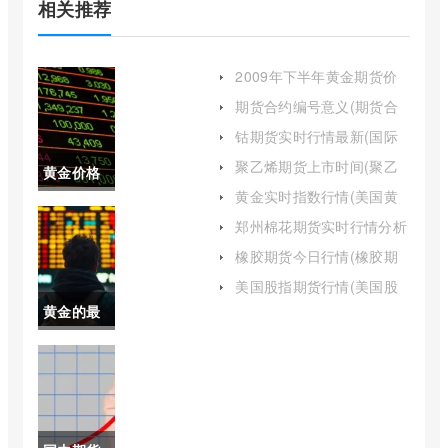
相关推荐
2009年下半年黄金期货价
格一度(2009年国际黄金价
期货合约编号意义(期货合
格)
约数字含义)
钴期货实时行情最新(国际
钴期货实时行情)
聚乙烯期货上市时间(聚乙
黄金价格
烯期货是什么)
黄金实时指数行情(美国黄
近期会跌
金期货指数)
郑州棉花期货实时行情分析
(郑州棉花期货实时行情分
吗(黄金近
橡胶期货今日行情(橡胶期
析报告)
货今日行情大盘指数)
期会降价
美国股指期货行情(美国股
指最新行情)
黄金的最
吗)
新价格是
每克多少
元(黄金最