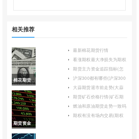
相关推荐
最新棉花期货行情
24050(最新棉花期货行情
看涨期权最大净损失为期权
240508)
费用(看涨期权的价格与执
期货主力资金追踪指标(怎
行价格的关系)
么看期货品种实时主力资
沪深300都有哪些(沪深300
棉花期货
金)
指数基金哪个好)
大蒜期货退市前走势(大蒜
走势图最
期货上市时间)
期货矿石价格行情(矿石期
货走势图动态)
新(美国棉
燃油和原油期货走势一致吗
(燃油与原油期货的关系)
花期货走
期权有没有场内交易(期权
分场内和场外吗)
期货资金
势图)
成本怎么