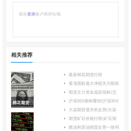
请先
登录
账户再评论哦
相关推荐
最新棉花期货行情
24050(最新棉花期货行情
看涨期权最大净损失为期权
240508)
费用(看涨期权的价格与执
期货主力资金追踪指标(怎
行价格的关系)
么看期货品种实时主力资
沪深300都有哪些(沪深300
棉花期货
金)
指数基金哪个好)
大蒜期货退市前走势(大蒜
走势图最
期货上市时间)
期货矿石价格行情(矿石期
货走势图动态)
新(美国棉
燃油和原油期货走势一致吗