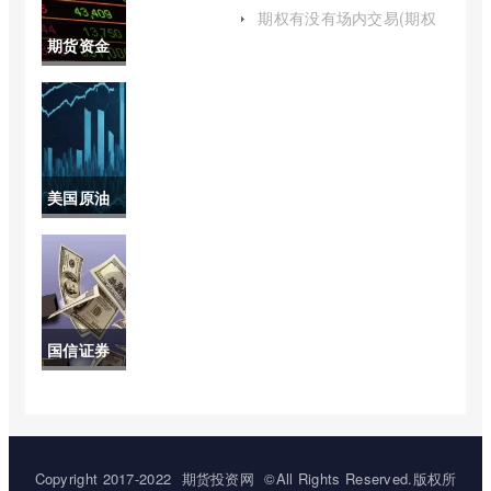
(燃油与原油期货的关系)
花期货走
期权有没有场内交易(期权
分场内和场外吗)
期货资金
势图)
成本怎么
算(期货资
金费率怎
美国原油
么算)
期货历年
行情走势
图(美国原
国信证券
油期货历
可以买期
史最低价)
货吗(国信
期货能买
Copyright 2017-2022
期货投资网
©All Rights Reserved.版权所