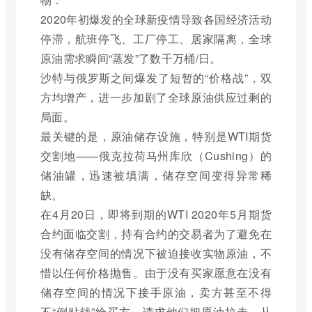
2020年初爆发的全球新疫情导致各国经济活动
停滞，航班停飞、工厂停工、居家隔离，全球
原油需求瞬间“蒸发”了数千万桶/日。
沙特与俄罗斯之间爆发了短暂的“价格战”，双
方均增产，进一步加剧了全球原油供应过剩的
局面。
最关键的是，原油储存设施，特别是WTI期货
交割地——俄克拉荷马州库欣（Cushing）的
储油罐，迅速被填满，储存空间变得异常稀
缺。
在4月20日，即将到期的WTI 2020年5月期货
合约面临交割，持有合约的交易者为了避免在
没有储存空间的情况下被迫接收实物原油，不
惜以任何价格抛售。由于没有买家愿意在没有
储存空间的情况下接手原油，卖方甚至不得
不“倒贴钱”给买方，请求他们把原油拉走，从