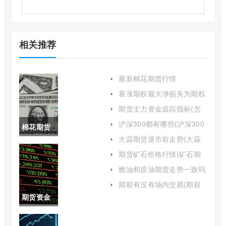
相关推荐
最新棉花期货行情
24050(最新棉花期货行情
看涨期权最大净损失为期权
240508)
费用(看涨期权的价格与执
期货主力资金追踪指标(怎
行价格的关系)
么看期货品种实时主力资
沪深300都有哪些(沪深300
棉花期货
金)
指数基金哪个好)
大蒜期货退市前走势(大蒜
走势图最
期货上市时间)
期货矿石价格行情(矿石期
货走势图动态)
新(美国棉
燃油和原油期货走势一致吗
(燃油与原油期货的关系)
花期货走
期权有没有场内交易(期权
分场内和场外吗)
期货资金
势图)
成本怎么