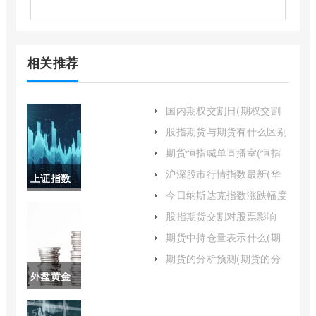
相关推荐
国内期权交割日(期权交割
日股市有哪些表现)
股指期货与期货有什么区别
(股指期货没有原油期货风
期货恒指喊单直播室(恒指
险)
期货直播间)
沪深股市行情指数最新(华
上证指数
宝沪深300指数增强a行情)
今日纳斯达克指数涨跌幅度
近三年走
(今天纳斯达克指数)
股指期货交割对股票影响
(股指期货交割对股市影响)
势(上证指
期货中持仓量表示什么(期
货多空持仓量怎么看)
数近30年
期货的分析预测(期货的分
析预测包括)
外盘黄金
走势图)
实时行情