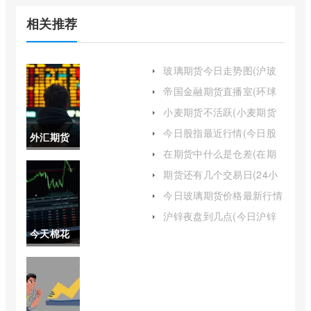
相关推荐
玻璃期货今日走势图(沪玻
璃期货今日行情)
帝国金融期货直播室(环球
金融期货直播室)
小麦期货不活跃(小麦期货
市场现状)
今日股指最近行情(今日股
外汇期货
市指数行情走势)
在期货中什么是仓差(在期
交易中唯
货中什么是仓差交易)
期货还有几个交易日(24小
时交易日期货)
一变动的
今日玻璃期货价格最新行情
(今日玻璃期货价格走势图)
是期货的
沪锌夜盘到几点(今日沪锌
开盘价格)
今天棉花
价格(外汇
期货行情
期货交易
走势图最
中唯一变