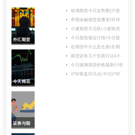
玻璃期货今日走势图(沪玻
璃期货今日行情)
帝国金融期货直播室(环球
金融期货直播室)
小麦期货不活跃(小麦期货
市场现状)
今日股指最近行情(今日股
外汇期货
市指数行情走势)
在期货中什么是仓差(在期
交易中唯
货中什么是仓差交易)
期货还有几个交易日(24小
时交易日期货)
一变动的
今日玻璃期货价格最新行情
(今日玻璃期货价格走势图)
是期货的
沪锌夜盘到几点(今日沪锌
开盘价格)
今天棉花
价格(外汇
期货行情
期货交易
走势图最
中唯一变
新(2008
动的是期
证券与期
年棉花期
货的价格
货的认识