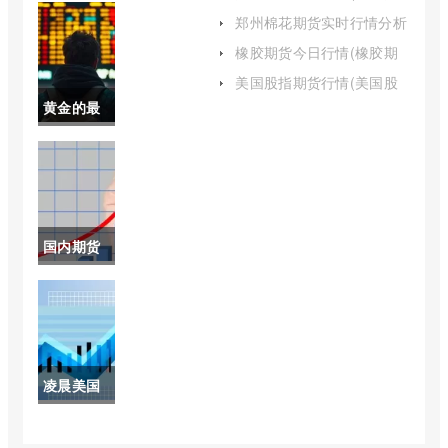
近期会跌
金期货指数)
郑州棉花期货实时行情分析
(郑州棉花期货实时行情分
吗(黄金近
橡胶期货今日行情(橡胶期
析报告)
货今日行情大盘指数)
期会降价
美国股指期货行情(美国股
指最新行情)
黄金的最
吗)
新价格是
每克多少
元(黄金最
国内期货
新价格今
交易时间
天多少一
休息时间
克)
(期货交易
凌晨美国
休息时间)
原油分析