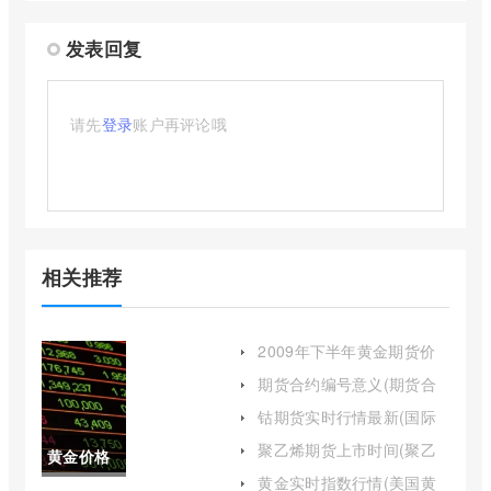
发表回复
请先
登录
账户再评论哦
相关推荐
2009年下半年黄金期货价
格一度(2009年国际黄金价
期货合约编号意义(期货合
格)
约数字含义)
钴期货实时行情最新(国际
钴期货实时行情)
聚乙烯期货上市时间(聚乙
黄金价格
烯期货是什么)
黄金实时指数行情(美国黄