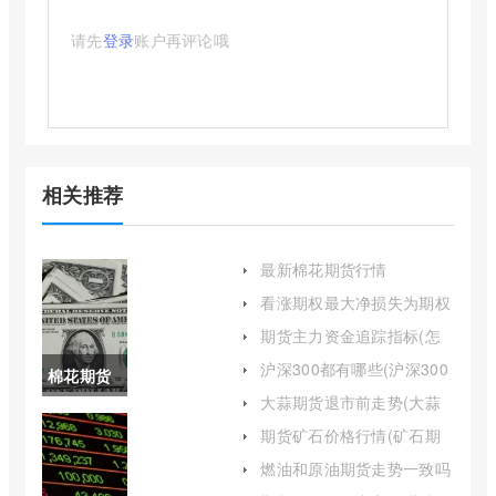
请先
登录
账户再评论哦
相关推荐
最新棉花期货行情
24050(最新棉花期货行情
看涨期权最大净损失为期权
240508)
费用(看涨期权的价格与执
期货主力资金追踪指标(怎
行价格的关系)
么看期货品种实时主力资
沪深300都有哪些(沪深300
棉花期货
金)
指数基金哪个好)
大蒜期货退市前走势(大蒜
走势图最
期货上市时间)
期货矿石价格行情(矿石期
货走势图动态)
新(美国棉
燃油和原油期货走势一致吗
(燃油与原油期货的关系)