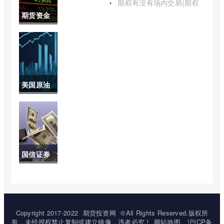
花期货走
期权有没有场内交易(期权
分场内和场外吗)
期货资金
势图)
成本怎么
算(期货资
金费率怎
美国原油
么算)
期货历年
行情走势
图(美国原
国信证券
油期货历
可以买期
史最低价)
货吗(国信
期货能买
Copyright 2017-2022
期货投资网
©All Rights Reserved.版权所
有，未经授权禁止复制或建立镜像，违者必究！
网站地图
沪ICP备