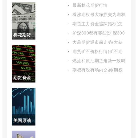
最新棉花期货行情
24050(最新棉花期货行情
看涨期权最大净损失为期权
240508)
费用(看涨期权的价格与执
期货主力资金追踪指标(怎
行价格的关系)
么看期货品种实时主力资
沪深300都有哪些(沪深300
棉花期货
金)
指数基金哪个好)
大蒜期货退市前走势(大蒜
走势图最
期货上市时间)
期货矿石价格行情(矿石期
货走势图动态)
新(美国棉
燃油和原油期货走势一致吗
(燃油与原油期货的关系)
花期货走
期权有没有场内交易(期权
分场内和场外吗)
期货资金
势图)
成本怎么
算(期货资
金费率怎
美国原油
么算)
期货历年