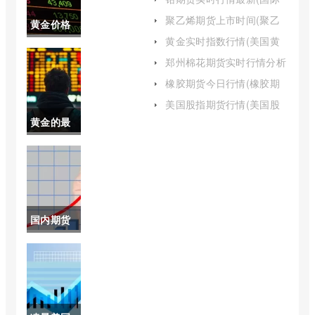
钴期货实时行情)
聚乙烯期货上市时间(聚乙
黄金价格
烯期货是什么)
黄金实时指数行情(美国黄
近期会跌
金期货指数)
郑州棉花期货实时行情分析
(郑州棉花期货实时行情分
吗(黄金近
橡胶期货今日行情(橡胶期
析报告)
货今日行情大盘指数)
期会降价
美国股指期货行情(美国股
指最新行情)
黄金的最
吗)
新价格是
每克多少
元(黄金最
国内期货
新价格今
交易时间
天多少一
休息时间
克)
(期货交易