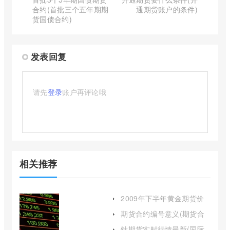
合约(首批三个五年期期
通期货账户的条件)
货国债合约)
发表回复
请先
登录
账户再评论哦
相关推荐
2009年下半年黄金期货价
格一度(2009年国际黄金价
期货合约编号意义(期货合
格)
约数字含义)
钴期货实时行情最新(国际