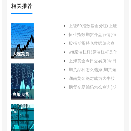
相关推荐
上证50指数基金分红(上证
50指数基金排名前十名)
恒生指数期货外盘行情(恒
生指数期货最新行情)
股指期货持仓数据怎么查
(股指期货持仓量怎么看)
wti原油杠杆(原油杠杆是什
大连期货
么意思)
上海黄金今日交易所(今日
商品交易
上海黄金交易所)
期货品种怎么选择(期货短
线最佳品种)
所期货品
湖南黄金绝对成为大牛股
(湖南黄金股票现在能买吗)
种(大连期
期货交易编码怎么查询(期
货账户交易编码怎么查看进
白银期货
货哪个品
度)
最新行情
种收单边
沪(白银期
手续费)
货最新行